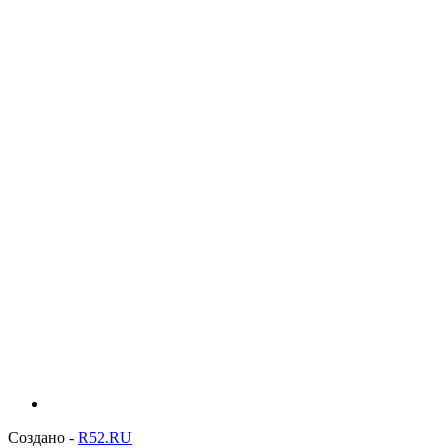
Создано -
R52.RU