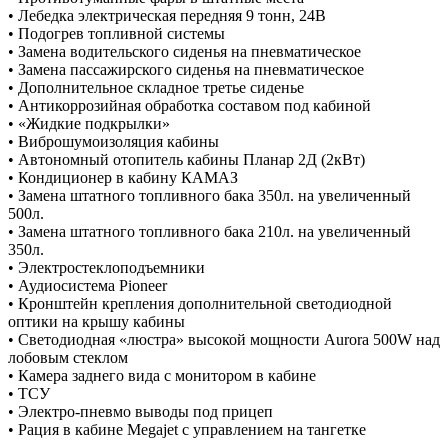
• Лебедка электрическая передняя 9 тонн, 24В
• Подогрев топливной системы
• Замена водительского сиденья на пневматическое
• Замена пассажирского сиденья на пневматическое
• Дополнительное складное третье сиденье
• Антикоррозийная обработка составом под кабиной
• «Жидкие подкрылки»
• Виброшумоизоляция кабины
• Автономный отопитель кабины Планар 2Д (2кВт)
• Кондиционер в кабину КАМАЗ
• Замена штатного топливного бака 350л. на увеличенный
500л.
• Замена штатного топливного бака 210л. на увеличенный
350л.
• Электростеклоподъемники
• Аудиосистема Pioneer
• Кронштейн крепления дополнительной светодиодной
оптики на крышу кабины
• Светодиодная «люстра» высокой мощности Aurora 500W над
лобовым стеклом
• Камера заднего вида с монитором в кабине
• ТСУ
• Электро-пневмо выводы под прицеп
• Рация в кабине Megajet с управлением на тангетке