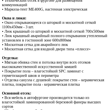
• Технический отсек в фургоне для размещения
коммуникаций
• Маркиза-тент ME400G, настенная электрическая
Окна и люки:
• Окно открывающееся со шторкой и москитной сеткой
1100x450мм - 3 шт.
• Люк крышный со шторкой и москитной сеткой 700х500мм
• Люк крышный аварийный полного открывания утепленный
установлен в гостинной зоне 600х800мм
• Москитная сетка для аварийного люк
• Москитная сетка для входной двери типа «плиссе»
Отделка:
• Мягкая обивка стен и потолка внутри всех отсеков
высококачественной искусственной замшей
• Покрытие пола – влагостойкий SPС ламинат с
герметизацией швов и периметра
• Отделка санузла с душевой: покрытие стен – керамическая
плитка, покрытие пола - керамическая плитка
Основной отсек:
• Вся мебель в автофургоне производится только из
влагостойкой ламинированной березовой фанеры высших
сортов