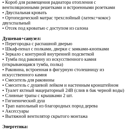
• Короб для размещения радиатора отопления с
вентиляционными решетками и встроенными розетками
• Двуспальная кровать
• Ортопедический матрас трехслойный (латекс+кокос)
двухспальный
• Отсек под кроватью с доступом из салона
Душевая+санузел:
• Перегородка с распашной дверью
• Шкаф-пенал с полками, дверки с замками-кнопками
• Зеркало с контурной внутренней подсветкой
• Тумба под раковину из искусственного камня
(открывающаяся тумба, полка)
• Раковина, встроенная в фигурную столешницу из
искусственного камня
• Смеситель для раковины
• Смеситель с душевой лейком и настенным кронштейном
• Туалет яхтный мацераторный 24В (cлив в бак черной воды)
• Сливные трапы с крышками 2 шт.
• Гигиенический душ
• Трап напольный из благородных пород дерева
• Аксессуары
• Вытяжной вентилятор скрытого монтажа
Энергетика: