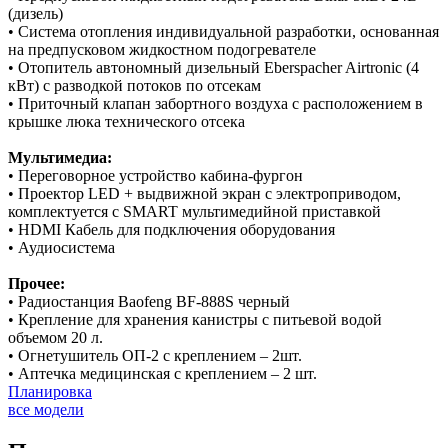
(дизель)
• Система отопления индивидуальной разработки, основанная
на предпусковом жидкостном подогревателе
• Отопитель автономный дизельный Eberspacher Airtronic (4
кВт) c разводкой потоков по отсекам
• Приточный клапан забортного воздуха с расположением в
крышке люка технического отсека
Мультимедиа:
• Переговорное устройство кабина-фургон
• Проектор LED + выдвижной экран с электроприводом,
комплектуется с SMART мультимедийной приставкой
• HDMI Кабель для подключения оборудования
• Аудиосистема
Прочее:
• Радиостанция Baofeng BF-888S черный
• Крепление для хранения канистры с питьевой водой
объемом 20 л.
• Огнетушитель ОП-2 с креплением – 2шт.
• Аптечка медицинская с креплением – 2 шт.
Планировка
все модели