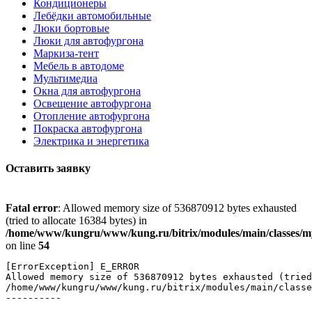
Кондиционеры
Лебёдки автомобильные
Люки бортовые
Люки для автофургона
Маркиза-тент
Мебель в автодоме
Мультимедиа
Окна для автофургона
Освещение автофургона
Отопление автофургона
Покраска автофургона
Электрика и энергетика
Оставить заявку
Fatal error
: Allowed memory size of 536870912 bytes exhausted
(tried to allocate 16384 bytes) in
/home/www/kungru/www/kung.ru/bitrix/modules/main/classes/m
on line
54
[ErrorException] E_ERROR

Allowed memory size of 536870912 bytes exhausted (tried
/home/www/kungru/www/kung.ru/bitrix/modules/main/classe