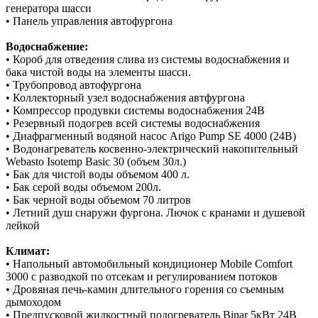
генератора шасси
• Панель управления автофургона
Водоснабжение:
• Короб для отведения слива из системы водоснабжения и
бака чистой воды на элементы шасси.
• Трубопровод автофургона
• Коллекторный узел водоснабжения автфургона
• Компрессор продувки системы водоснабжения 24В
• Резервный подогрев всей системы водоснабжения
• Диафрагменный водяной насос Arigo Pump SE 4000 (24В)
• Водонагреватель косвенно-электрический накопительный
Webasto Isotemp Basic 30 (объем 30л.)
• Бак для чистой воды объемом 400 л.
• Бак серой воды объемом 200л.
• Бак черной воды объемом 70 литров
• Летний душ снаружи фургона. Лючок с кранами и душевой
лейкой
Климат:
• Напольный автомобильный кондиционер Mobile Comfort
3000 с разводкой по отсекам и регулированием потоков
• Дровяная печь-камин длительного горения со съемным
дымоходом
• Предпусковой жидкостный подогреватель Binar 5кВт 24В