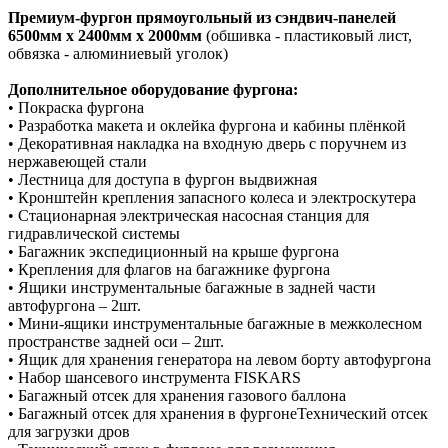
Премиум-фургон прямоугольный из сэндвич-панелей
6500мм х 2400мм х 2000мм
(обшивка - пластиковый лист,
обвязка - алюминиевый уголок)
Дополнительное оборудование фургона:
• Покраска фургона
• Разработка макета и оклейка фургона и кабины плёнкой
• Декоративная накладка на входную дверь с поручнем из
нержавеющей стали
• Лестница для доступа в фургон выдвижная
• Кронштейн крепления запасного колеса и электроскутера
• Стационарная электрическая насосная станция для
гидравлической системы
• Багажник экспедиционный на крыше фургона
• Крепления для флагов на багажнике фургона
• Ящики инструментальные багажные в задней части
автофургона – 2шт.
• Мини-ящики инструментальные багажные в межколесном
пространстве задней оси – 2шт.
• Ящик для хранения генератора на левом борту автофургона
• Набор шансевого инструмента FISKARS
• Багажный отсек для хранения газового баллона
• Багажный отсек для хранения в фургонеТехнический отсек
для загрузки дров