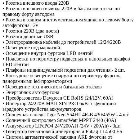
• Розетка внешнего ввода 220В
• Розетка внешнего вывода 220В в багажном отсеке по
правому борту автодома
• Розетка в заднем инструментальном ящике по левому борту
автофургона 12v
• Розетки 220В (два поста)
• Розетки двойные USB
• Электроразводка кабелей до потребителей 12/24/220В
• Освещение под маркизой
• Освещение внутри фургона LED-лентой
• Подсветки по периметру подвесных и напольных шкафов
LED-лентой
• Плафоны индивидуальной подсветки для чтения - 2 шт.
• Контурное освещение снаружи по периметру фургона
панорамными led-прожекторами
• Освещение технических и багажных отсеков
• Энергоблок автофургона
• Преобразователь Daygreen CE RoHS (24/12V, 60A)
• Инвертор 24/220В МАП SIN PRO 6кВт с функцией
зарядного устройства аккумуляторов
• Солнечная панель Tiger Neo S54HL 4R-B 430/455W - 4 шт
• Солнечный контроллер SmartWatt MPPT 2440 (40А)
• Аккумулятор LiFePO4 24V200AH (24V / 200Ah) - 3шт
• Генератор бензиновый инверторный Fubag TI 4500 ES
• Система автоматической зарядки АКБ фургона от