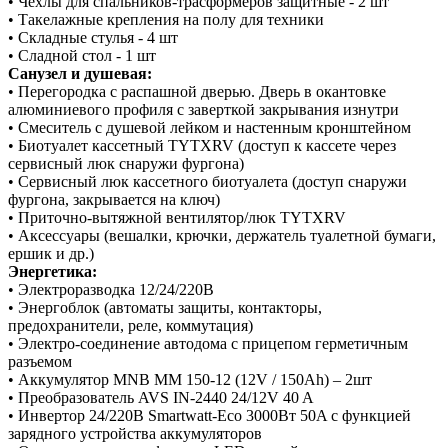
• Чехлы для спальников-трасформеров защитные - 2 шт
• Такелажные крепления на полу для техники
• Складные стулья - 4 шт
• Сладной стол - 1 шт
Санузел и душевая:
• Перегородка с распашной дверью. Дверь в окантовке
алюминиевого профиля с заверткой закрывания изнутри
• Смеситель с душевой лейком и настенным кронштейном
• Биотуалет кассетный TYTXRV (доступ к кассете через
сервисный люк снаружи фургона)
• Сервисный люк кассетного биотуалета (доступ снаружи
фургона, закрывается на ключ)
• Приточно-вытяжной вентилятор/люк TYTXRV
• Аксессуары (вешалки, крючки, держатель туалетной бумаги,
ершик и др.)
Энергетика:
• Электроразводка 12/24/220В
• Энергоблок (автоматы защиты, контакторы,
предохранители, реле, коммутация)
• Электро-соединение автодома с прицепом герметичным
разъемом
• Аккумулятор MNB MM 150-12 (12V / 150Ah) – 2шт
• Преобразователь AVS IN-2440 24/12V 40 A
• Инвертор 24/220В Smartwatt-Eco 3000Вт 50A с функцией
зарядного устройства аккумуляторов