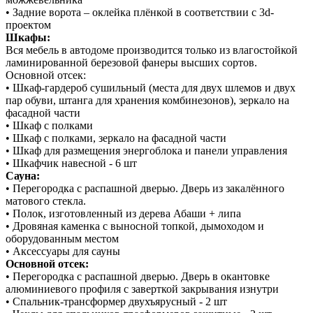
• Задние ворота – оклейка плёнкой в соответствии с 3d-
проектом
Шкафы:
Вся мебель в автодоме производится только из влагостойкой
ламинированной березовой фанеры высших сортов.
Основной отсек:
• Шкаф-гардероб сушильный (места для двух шлемов и двух
пар обуви, штанга для хранения комбинезонов), зеркало на
фасадной части
• Шкаф с полками
• Шкаф с полками, зеркало на фасадной части
• Шкаф для размещения энергоблока и панели управления
• Шкафчик навесной - 6 шт
Сауна:
• Перегородка с распашной дверью. Дверь из закалённого
матового стекла.
• Полок, изготовленный из дерева Абаши + липа
• Дровяная каменка с выносной топкой, дымоходом и
оборудованным местом
• Аксессуары для сауны
Основной отсек:
• Перегородка с распашной дверью. Дверь в окантовке
алюминиевого профиля с заверткой закрывания изнутри
• Спальник-трансформер двухъярусный - 2 шт