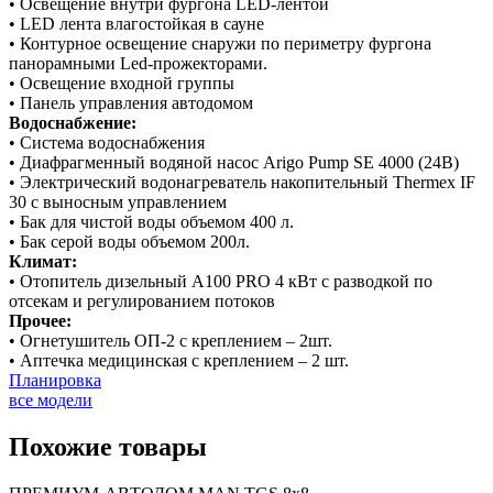
• Освещение внутри фургона LED-лентой
• LED лента влагостойкая в сауне
• Контурное освещение снаружи по периметру фургона
панорамными Led-прожекторами.
• Освещение входной группы
• Панель управления автодомом
Водоснабжение:
• Система водоснабжения
• Диафрагменный водяной насос Arigo Pump SE 4000 (24В)
• Электрический водонагреватель накопительный Thermex IF
30 с выносным управлением
• Бак для чистой воды объемом 400 л.
• Бак серой воды объемом 200л.
Климат:
• Отопитель дизельный A100 PRO 4 кВт c разводкой по
отсекам и регулированием потоков
Прочее:
• Огнетушитель ОП-2 с креплением – 2шт.
• Аптечка медицинская с креплением – 2 шт.
Планировка
все модели
Похожие товары