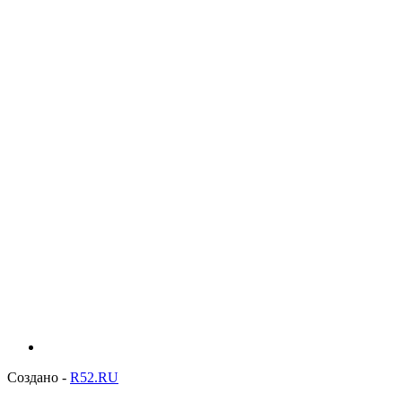
Создано -
R52.RU