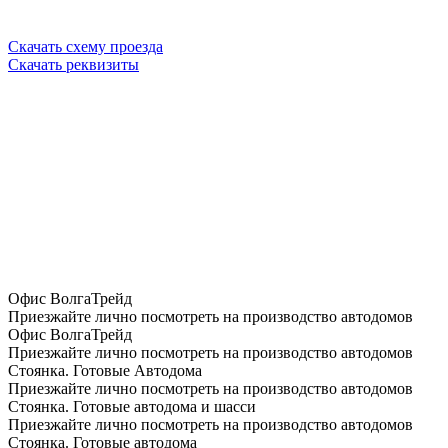
Скачать схему проезда
Скачать реквизиты
Реквизиты:
ООО ГК «ВолгаТрейд»
ИНН 5262223317 КПП 525801001
Почт. адрес : 603141, Нижний Новгород, п.Черепичный, 14
Юр.адрес: 603140, Н.Новгород, пл.Комсомольская д.6, корп. 1,
кв.52
СЧЕТ: № 40702810142000027773 ВОЛГО-ВЯТСКИЙ БАНК
ПАО СБЕРБАНК
БИК: 042202603
К.СЧ: № 30101810900000000603
ОГРН 1085262001252
Телефон/факс: 8 (831) 228-01-02, 8 (831) 410-86-60
e-mail: info@kung.ru
Офис ВолгаТрейд
Приезжайте лично посмотреть на производство автодомов
Офис ВолгаТрейд
Приезжайте лично посмотреть на производство автодомов
Стоянка. Готовые Автодома
Приезжайте лично посмотреть на производство автодомов
Стоянка. Готовые автодома и шасси
Приезжайте лично посмотреть на производство автодомов
Стоянка. Готовые автодома