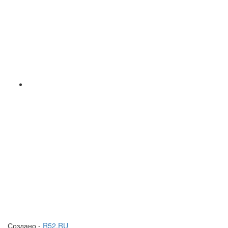
Создано -
R52.RU