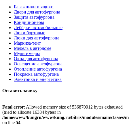
Багажники и ящики
Двери для автофургона
Защита автофургона
Кондиционеры
Лебёдки автомобильные
Люки бортовые
Люки для автофургона
Маркиза-тент
Мебель в автодоме
Мультимедиа
Окна для автофургона
Освещение автофургона
Отопление автофургона
Покраска автофургона
Электрика и энергетика
Оставить заявку
Fatal error
: Allowed memory size of 536870912 bytes exhausted
(tried to allocate 16384 bytes) in
/home/www/kungru/www/kung.ru/bitrix/modules/main/classes/m
on line
54