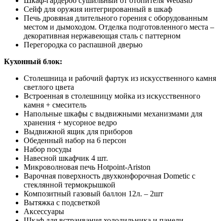
Шкаф-гардероб сушильный от отопителя Webasto
Сейф для оружия интегрированный в шкаф
Печь дровяная длительного горения с оборудованным
местом и дымоходом. Отделка подготовленного места –
декоративная нержавеющая сталь с паттерном
Перегородка со распашной дверью
Кухонный блок:
Столешница и рабочий фартук из искусственного камня
светлого цвета
Встроенная в столешницу мойка из искусственного
камня + смеситель
Напольные шкафы с выдвижными механизмами для
хранения + мусорное ведро
Выдвижной ящик для приборов
Обеденный набор на 6 персон
Набор посуды
Навесной шкафчик 4 шт.
Микроволновая печь Hotpoint-Ariston
Варочная поверхность двухконфорочная Dometic с
стеклянной термокрышкой
Композитный газовый баллон 12л. – 2шт
Вытяжка с подсветкой
Аксессуары
Шкаф для встраивания холодильника и панели