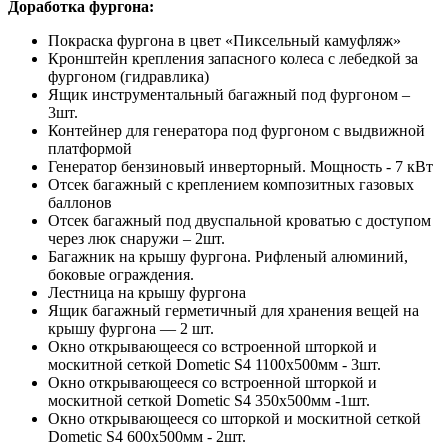
Доработка фургона:
Покраска фургона в цвет «Пиксельный камуфляж»
Кронштейн крепления запасного колеса с лебедкой за
фургоном (гидравлика)
Ящик инструментальный багажный под фургоном –
3шт.
Контейнер для генератора под фургоном с выдвижной
платформой
Генератор бензиновый инверторный. Мощность - 7 кВт
Отсек багажный с креплением композитных газовых
баллонов
Отсек багажный под двуспальной кроватью с доступом
через люк снаружи – 2шт.
Багажник на крышу фургона. Рифленый алюминий,
боковые ограждения.
Лестница на крышу фургона
Ящик багажный герметичный для хранения вещей на
крышу фургона — 2 шт.
Окно открывающееся со встроенной шторкой и
москитной сеткой Dometic S4 1100x500мм - 3шт.
Окно открывающееся со встроенной шторкой и
москитной сеткой Dometic S4 350x500мм -1шт.
Окно открывающееся со шторкой и москитной сеткой
Dometic S4 600x500мм - 2шт.