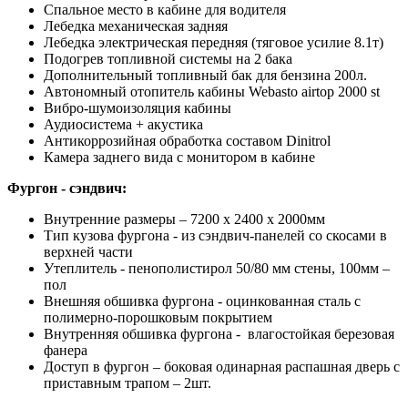
Спальное место в кабине для водителя
Лебедка механическая задняя
Лебедка электрическая передняя (тяговое усилие 8.1т)
Подогрев топливной системы на 2 бака
Дополнительный топливный бак для бензина 200л.
Автономный отопитель кабины Webasto airtop 2000 st
Вибро-шумоизоляция кабины
Аудиосистема + акустика
Антикоррозийная обработка составом Dinitrol
Камера заднего вида с монитором в кабине
Фургон - сэндвич:
Внутренние размеры – 7200 х 2400 х 2000мм
Тип кузова фургона - из сэндвич-панелей со скосами в
верхней части
Утеплитель - пенополистирол 50/80 мм стены, 100мм –
пол
Внешняя обшивка фургона - оцинкованная сталь с
полимерно-порошковым покрытием
Внутренняя обшивка фургона - влагостойкая березовая
фанера
Доступ в фургон – боковая одинарная распашная дверь с
приставным трапом – 2шт.