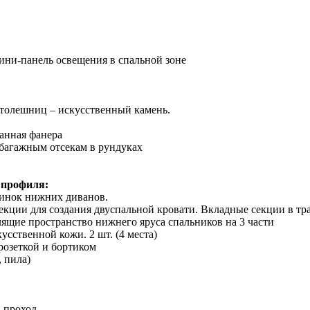
мини-панель освещения в спальной зоне
столешниц – искусственный камень.
анная фанера
 багажным отсекам в рундуках
 профиля:
пинок нижних диванов.
кции для создания двуспальной кровати. Вкладные секции в тр
ящие пространство нижнего яруса спальников на 3 части
сственной кожи. 2 шт. (4 места)
розеткой и бортиком
, пила)
в проход