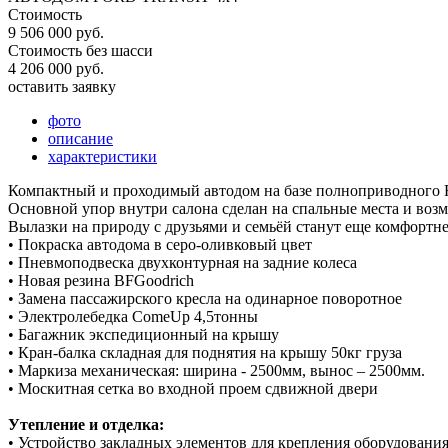
Стоимость
9 506 000 руб.
Стоимость без шасси
4 206 000 руб.
оставить заявку
фото
описание
характеристики
Компактный и проходимый автодом на базе полноприводного Fo
Основной упор внутри салона сделан на спальные места и воз
Вылазки на природу с друзьями и семьёй станут еще комфортн
• Покраска автодома в серо-оливковый цвет
• Пневмоподвеска двухконтурная на задние колеса
• Новая резина BFGoodrich
• Замена пассажирского кресла на одинарное поворотное
• Электролебедка СomeUp 4,5тонны
• Багажник экспедиционный на крышу
• Кран-балка складная для поднятия на крышу 50кг груза
• Маркиза механическая: ширина - 2500мм, вынос – 2500мм.
• Москитная сетка во входной проем сдвижной двери
Утепление и отделка:
• Устройство закладных элементов для крепления оборудования