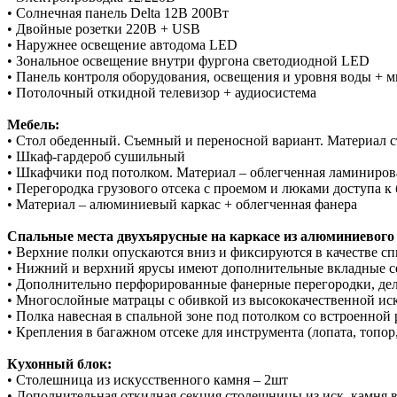
• Солнечная панель Delta 12В 200Вт
• Двойные розетки 220В + USB
• Наружнее освещение автодома LED
• Зональное освещение внутри фургона светодиодной LED
• Панель контроля оборудования, освещения и уровня воды + 
• Потолочный откидной телевизор + аудиосистема
Мебель:
• Стол обеденный. Съемный и переносной вариант. Материал 
• Шкаф-гардероб сушильный
• Шкафчики под потолком. Материал – облегченная ламиниров
• Перегородка грузового отсека с проемом и люками доступа к
• Материал – алюминиевый каркас + облегченная фанера
Спальные места двухъярусные на каркасе из алюминиевого
• Верхние полки опускаются вниз и фиксируются в качестве с
• Нижний и верхний ярусы имеют дополнительные вкладные се
• Дополнительно перфорированные фанерные перегородки, дел
• Многослойные матрацы с обивкой из высококачественной иску
• Полка навесная в спальной зоне под потолком со встроенной 
• Крепления в багажном отсеке для инструмента (лопата, топор
Кухонный блок:
• Столешница из искусственного камня – 2шт
• Дополнительная откидная секция столешницы из иск. камня 