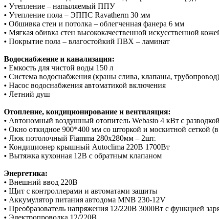
• Утепление – напыляемый ППУ
• Утепление пола – ЭППС Ravatherm 30 мм
• Обшивка стен и потолка – облегченная фанера 6 мм
• Мягкая обивка стен высококачественной искусственной кожей
• Покрытие пола – влагостойкий ПВХ – ламинат
Водоснабжение и канализация:
• Емкость для чистой воды 150 л
• Система водоснабжения (краны слива, клапаны, трубопровод
• Насос водоснабжения автоматикой включения
• Летний душ
Отопление, кондиционирование и вентиляция:
• Автономный воздушный отопитель Webasto 4 кВт с разводкой
• Окно откидное 900*400 мм со шторкой и москитной сеткой (
• Люк потолочный Fiamma 280х280мм – 2шт.
• Кондиционер крышный Autoclima 220В 1700Вт
• Вытяжка кухонная 12В с обратным клапаном
Энергетика:
• Внешний ввод 220В
• Щит с контроллерами и автоматами защиты
• Аккумулятор питания автодома MNB 230-12V
• Преобразователь напряжения 12/220В 3000Вт с функцией зар
• Электропроводка 12/220В