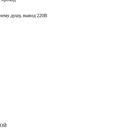
тнему душу, вывод 220В
НОЙ