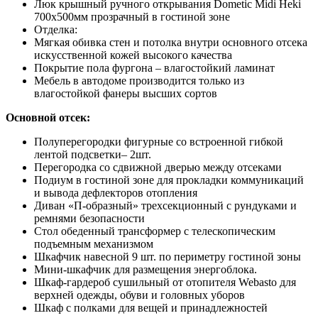
Люк крышный ручного открывания Dometic Midi Heki
700х500мм прозрачный в гостиной зоне
Отделка:
Мягкая обивка стен и потолка внутри основного отсека
искусственной кожей высокого качества
Покрытие пола фургона – влагостойкий ламинат
Мебель в автодоме производится только из
влагостойкой фанеры высших сортов
Основной отсек:
Полуперегородки фигурные со встроенной гибкой
лентой подсветки– 2шт.
Перегородка со сдвижной дверью между отсеками
Подиум в гостиной зоне для прокладки коммуникаций
и вывода дефлекторов отопления
Диван «П-образный» трехсекционный с рундуками и
ремнями безопасности
Стол обеденный трансформер с телескопическим
подъемным механизмом
Шкафчик навесной 9 шт. по периметру гостиной зоны
Мини-шкафчик для размещения энергоблока.
Шкаф-гардероб сушильный от отопителя Webasto для
верхней одежды, обуви и головных уборов
Шкаф с полками для вещей и принадлежностей