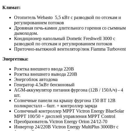
Климат:
Отопитель Webasto 5,5 кВт c разводкой по отсекам и
регулированием потоков
Дровяная печь-камин длительного горения со съемным
дымоходом.
Кондиционер напольный Dometic Freshwell 3000 c
разводкой по отсекам и регулированием потоков
Приточно-вытяжной вентилятор/люк Fiamma Turbovent
Энергетика:
Розетка внешнего ввода 220В
Розетка внешнего вывода 220В
Энергоблок автодома
Генератор 4.5кВт бензиновый
AGM-аккумулятор питания фургона (12В / 150А/ч) - 4
шт.
Солнечные панели на крышу фургона 150 ВТ 12В
поликристалл – 6шт. + контроллер заряда
Солнечный контроллер MPPT Victron Energy BlueSolar
MPPT 100/50 + дисплей управления MPPT Control
Преобразователь Victron Energy Orion 24/12-70
Инвертор 24/220В Victron Energy MultiPlus 3000Вт с