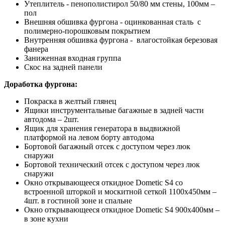
Утеплитель - пенополистирол 50/80 мм стены, 100мм –
пол
Внешняя обшивка фургона - оцинкованная сталь с
полимерно-порошковым покрытием
Внутренняя обшивка фургона - влагостойкая березовая
фанера
Заниженная входная группа
Скос на задней панели
Доработка фургона:
Покраска в желтый глянец
Ящики инструментальные багажные в задней части
автодома – 2шт.
Ящик для хранения генератора в выдвижной
платформой на левом борту автодома
Бортовой багажный отсек с доступом через люк
снаружи
Бортовой технический отсек с доступом через люк
снаружи
Окно открывающееся откидное Dometic S4 со
встроенной шторкой и москитной сеткой 1100x450мм –
4шт. в гостиной зоне и спальне
Окно открывающееся откидное Dometic S4 900x400мм –
в зоне кухни