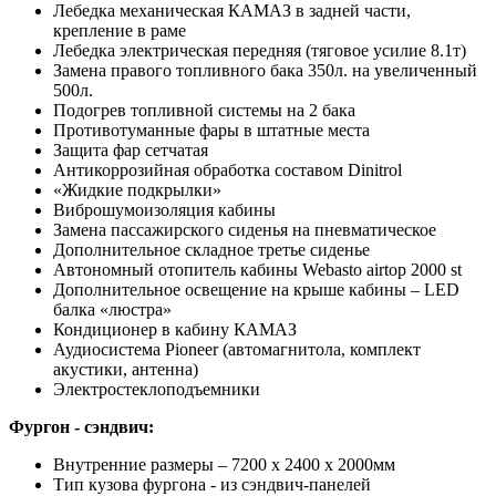
Лебедка механическая КАМАЗ в задней части,
крепление в раме
Лебедка электрическая передняя (тяговое усилие 8.1т)
Замена правого топливного бака 350л. на увеличенный
500л.
Подогрев топливной системы на 2 бака
Противотуманные фары в штатные места
Защита фар сетчатая
Антикоррозийная обработка составом Dinitrol
«Жидкие подкрылки»
Виброшумоизоляция кабины
Замена пассажирского сиденья на пневматическое
Дополнительное складное третье сиденье
Автономный отопитель кабины Webasto airtop 2000 st
Дополнительное освещение на крыше кабины – LED
балка «люстра»
Кондиционер в кабину КАМАЗ
Аудиосистема Pioneer (автомагнитола, комплект
акустики, антенна)
Электростеклоподъемники
Фургон - сэндвич:
Внутренние размеры – 7200 х 2400 х 2000мм
Тип кузова фургона - из сэндвич-панелей