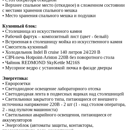
• Верхнее спальное место (откидное) в сложенном состоянии
с местами хранения спального мешка
• Место хранения спального мешка и подушки
Кухонный блок:
• Столешница из искусственного камня
• Рабочий фартук – композитный лист (цвет - белый)
• Встроенная в столешницу мойка из искусственного камня
• Смеситель кухонный
• Холодильник Indel B cruise 140 литров 24/220 В
• СВЧ-печь Hotpoint-Ariston 220В без поворотного стола
• Чайник REDMOND SkyKettle M216S
• Мусорное ведро с установкой лючка в фасаде дверцы
Энергетика:
• Евророзетки
• Светодиодное освещение лабораторного отсека
• Светодиодная лента в подвесных ящиках над столешницей
• Светильники закрытого типа, питающиеся от внешнего
источника напряжение 220В - 2 шт (1 - над столом оператора,
2 - над пультом машиниста)
• Светильники аварийного освещения, питающиеся от
аккумуляторов
• Энергоблок (автоматы защиты, контакторы,