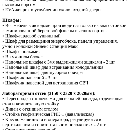
высоким ворсом
• EVA-коврик в углублении около входной двери
Шкафы:
• Вся мебель в автодоме производится только из влагостойкой
ламинированной березовой фанеры высших сортов.
• Шкаф-гардероб сушильный
• Шкаф для размещения энергоблока, панели управления,
умной колонки Яндекс.Станция Макс
• Шкаф с полками.
• В кухонном блоке:
• Напольные шкафы с 3мя выдвижными ящиками - 2 шт
• Напольный шкаф для встраивания холодильника
• Напольный шкаф для мусорного ведра
• Шкафчик навесной - 3 шт
• Шкафчик навесной для встраивания СВЧ
Лабораторный отсек (3150 х 2320 х 2020мм):
• Перегородка с крючками для верхней одежды, отделяющая
стол и компютерную стойку
• Диван с откидным столом
• Стойка геофизическая ГИК-1 (давальческая)
• Кресло машиниста и оператора, регулируются в
вертикальном и горизонтальном положениях - 2 шт
• Стол оператора откидной