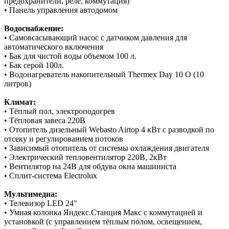
предохранители, реле, коммутация)
• Панель управления автодомом
Водоснабжение:
• Самовсасывающий насос с датчиком давления для
автоматического включения
• Бак для чистой воды объемом 100 л.
• Бак серой 100л.
• Водонагреватель накопительный Thermex Day 10 O (10
литров)
Климат:
• Тёплый пол, электроподогрев
• Тёпловая завеса 220В
• Отопитель дизельный Webasto Airtop 4 кВт c разводкой по
отсеку и регулированием потоков
• Зависимый отопитель от системы охлаждения двигателя
• Электрический тепловентилятор 220В, 2кВт
• Вентилятор на 24В для обдува окна машиниста
• Сплит-система Electrolux
Мультимедиа:
• Телевизор LED 24"
• Умная колонка Яндекс.Станция Макс с коммутацией и
установкой (с управлением тёплым полом, освещением,