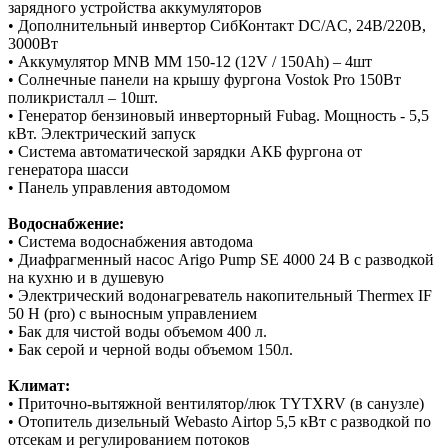
зарядного устройства аккумуляторов
• Дополнительный инвертор СибКонтакт DC/AC, 24В/220В,
3000Вт
• Аккумулятор MNB MM 150-12 (12V / 150Ah) – 4шт
• Солнечные панели на крышу фургона Vostok Pro 150Вт
поликристалл – 10шт.
• Генератор бензиновый инверторный Fubag. Мощность - 5,5
кВт. Электрический запуск
• Система автоматической зарядки АКБ фургона от
генератора шасси
• Панель управления автодомом
Водоснабжение:
• Система водоснабжения автодома
• Диафрагменный насос Arigo Pump SE 4000 24 В с разводкой
на кухню и в душевую
• Электрический водонагреватель накопительный Thermex IF
50 H (pro) с выносным управлением
• Бак для чистой воды объемом 400 л.
• Бак серой и черной воды объемом 150л.
Климат:
• Приточно-вытяжной вентилятор/люк TYTXRV (в санузле)
• Отопитель дизельный Webasto Airtop 5,5 кВт c разводкой по
отсекам и регулированием потоков