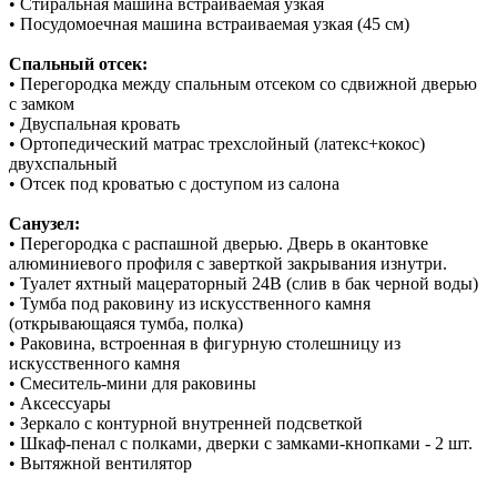
• Стиральная машина встраиваемая узкая
• Посудомоечная машина встраиваемая узкая (45 см)
Спальный отсек:
• Перегородка между спальным отсеком со сдвижной дверью
с замком
• Двуспальная кровать
• Ортопедический матрас трехслойный (латекс+кокос)
двухспальный
• Отсек под кроватью с доступом из салона
Санузел:
• Перегородка с распашной дверью. Дверь в окантовке
алюминиевого профиля с заверткой закрывания изнутри.
• Туалет яхтный мацераторный 24В (cлив в бак черной воды)
• Тумба под раковину из искусственного камня
(открывающаяся тумба, полка)
• Раковина, встроенная в фигурную столешницу из
искусственного камня
• Смеситель-мини для раковины
• Аксессуары
• Зеркало с контурной внутренней подсветкой
• Шкаф-пенал с полками, дверки с замками-кнопками - 2 шт.
• Вытяжной вентилятор