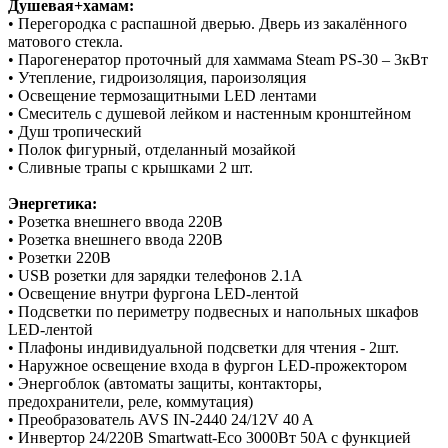
Душевая+хамам:
• Перегородка с распашной дверью. Дверь из закалённого
матового стекла.
• Парогенератор проточный для хаммама Steam PS-30 – 3кВт
• Утепление, гидроизоляция, пароизоляция
• Освещение термозащитными LED лентами
• Смеситель с душевой лейком и настенным кронштейном
• Душ тропический
• Полок фигурный, отделанный мозайкой
• Сливные трапы с крышками 2 шт.
Энергетика:
• Розетка внешнего ввода 220В
• Розетка внешнего ввода 220В
• Розетки 220В
• USB розетки для зарядки телефонов 2.1А
• Освещение внутри фургона LED-лентой
• Подсветки по периметру подвесных и напольных шкафов
LED-лентой
• Плафоны индивидуальной подсветки для чтения - 2шт.
• Наружное освещение входа в фургон LED-прожектором
• Энергоблок (автоматы защиты, контакторы,
предохранители, реле, коммутация)
• Преобразователь AVS IN-2440 24/12V 40 A
• Инвертор 24/220В Smartwatt-Eco 3000Вт 50A с функцией