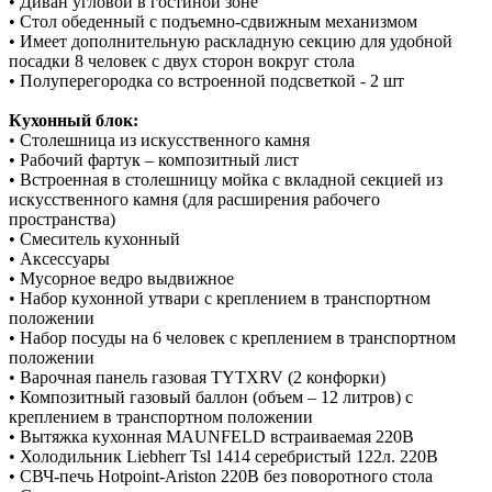
• Диван угловой в гостиной зоне
• Стол обеденный с подъемно-сдвижным механизмом
• Имеет дополнительную раскладную секцию для удобной
посадки 8 человек с двух сторон вокруг стола
• Полуперегородка со встроенной подсветкой - 2 шт
Кухонный блок:
• Столешница из искусственного камня
• Рабочий фартук – композитный лист
• Встроенная в столешницу мойка с вкладной секцией из
искусственного камня (для расширения рабочего
пространства)
• Смеситель кухонный
• Аксессуары
• Мусорное ведро выдвижное
• Набор кухонной утвари с креплением в транспортном
положении
• Набор посуды на 6 человек с креплением в транспортном
положении
• Варочная панель газовая TYTXRV (2 конфорки)
• Композитный газовый баллон (объем – 12 литров) с
креплением в транспортном положении
• Вытяжка кухонная MAUNFELD встраиваемая 220В
• Холодильник Liebherr Tsl 1414 серебристый 122л. 220В
• СВЧ-печь Hotpoint-Ariston 220В без поворотного стола