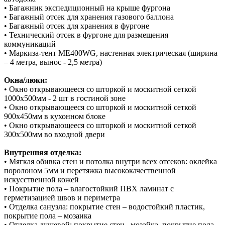
• Багажник экспедиционный на крыше фургона
• Багажный отсек для хранения газового баллона
• Багажный отсек для хранения в фургоне
• Технический отсек в фургоне для размещения
коммуникаций
• Маркиза-тент ME400WG, настенная электрическая (ширина
– 4 метра, вынос - 2,5 метра)
Окна/люки:
• Окно открывающееся со шторкой и москитной сеткой
1000x500мм - 2 шт в гостиной зоне
• Окно открывающееся со шторкой и москитной сеткой
900x450мм в кухонном блоке
• Окно открывающееся со шторкой и москитной сеткой
300x500мм во входной двери
Внутренняя отделка:
• Мягкая обивка стен и потолка внутри всех отсеков: оклейка
поролоном 5мм и перетяжка высококачественной
искусственной кожей
• Покрытие пола – влагостойкий ПВХ ламинат с
герметизацией швов и периметра
• Отделка санузла: покрытие стен – водостойкий пластик,
покрытие пола – мозаика
• Отделка душевой: покрытие стен –мозайка, покрытие пола –