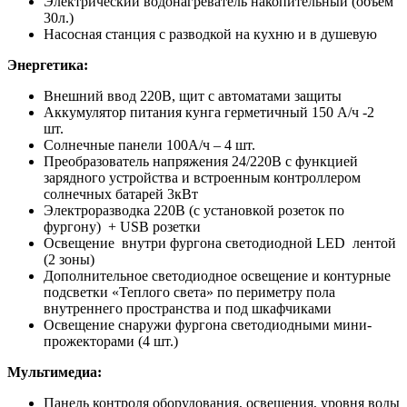
Электрический водонагреватель накопительный (объем
30л.)
Насосная станция с разводкой на кухню и в душевую
Энергетика:
Внешний ввод 220В, щит с автоматами защиты
Аккумулятор питания кунга герметичный 150 А/ч -2
шт.
Солнечные панели 100А/ч – 4 шт.
Преобразователь напряжения 24/220В с функцией
зарядного устройства и встроенным контроллером
солнечных батарей 3кВт
Электроразводка 220В (с установкой розеток по
фургону) + USB розетки
Освещение внутри фургона светодиодной LED лентой
(2 зоны)
Дополнительное светодиодное освещение и контурные
подсветки «Теплого света» по периметру пола
внутреннего пространства и под шкафчиками
Освещение снаружи фургона светодиодными мини-
прожекторами (4 шт.)
Мультимедиа:
Панель контроля оборудования, освещения, уровня воды