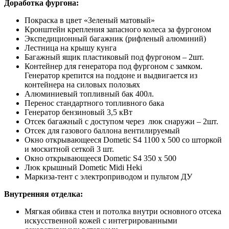
Доработка фургона:
Покраска в цвет «Зеленый матовый»
Кронштейн крепления запасного колеса за фургоном
Экспедиционный багажник (рифленый алюминий)
Лестница на крышу кунга
Багажный ящик пластиковый под фургоном – 2шт.
Контейнер для генератора под фургоном с замком.
Генератор крепится на поддоне и выдвигается из
контейнера на силовых полозьях
Алюминиевый топливный бак 400л.
Перенос стандартного топливного бака
Генератор бензиновый 3,5 кВт
Отсек багажный с доступом через люк снаружи – 2шт.
Отсек для газового баллона вентилируемый
Окно открывающееся Dometic S4 1100 х 500 со шторкой
и москитной сеткой 3 шт.
Окно открывающееся Dometic S4 350 х 500
Люк крышный Dometic Midi Heki
Маркиза-тент с электроприводом и пультом ДУ
Внутренняя отделка:
Мягкая обивка стен и потолка внутри основного отсека
искусственной кожей с интегрированными