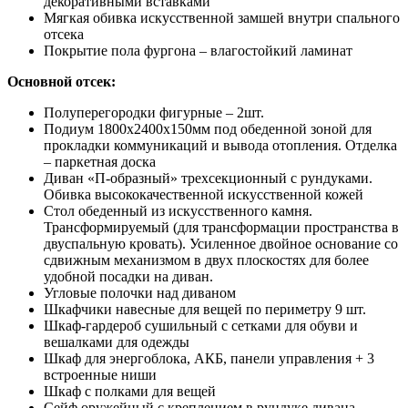
декоративными вставками
Мягкая обивка искусственной замшей внутри спального
отсека
Покрытие пола фургона – влагостойкий ламинат
Основной отсек:
Полуперегородки фигурные – 2шт.
Подиум 1800х2400х150мм под обеденной зоной для
прокладки коммуникаций и вывода отопления. Отделка
– паркетная доска
Диван «П-образный» трехсекционный с рундуками.
Обивка высококачественной искусственной кожей
Стол обеденный из искусственного камня.
Трансформируемый (для трансформации пространства в
двуспальную кровать). Усиленное двойное основание со
сдвижным механизмом в двух плоскостях для более
удобной посадки на диван.
Угловые полочки над диваном
Шкафчики навесные для вещей по периметру 9 шт.
Шкаф-гардероб сушильный с сетками для обуви и
вешалками для одежды
Шкаф для энергоблока, АКБ, панели управления + 3
встроенные ниши
Шкаф с полками для вещей
Сейф оружейный с креплением в рундуке дивана