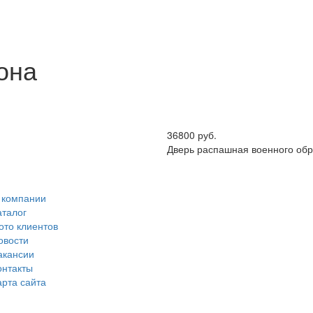
она
36800 руб.
Дверь распашная военного об
 компании
аталог
ото клиентов
овости
акансии
онтакты
арта сайта