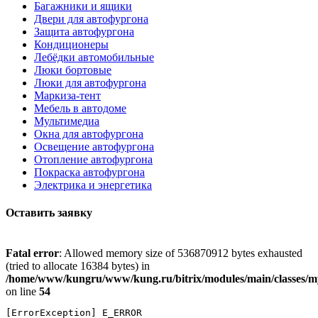
Багажники и ящики
Двери для автофургона
Защита автофургона
Кондиционеры
Лебёдки автомобильные
Люки бортовые
Люки для автофургона
Маркиза-тент
Мебель в автодоме
Мультимедиа
Окна для автофургона
Освещение автофургона
Отопление автофургона
Покраска автофургона
Электрика и энергетика
Оставить заявку
Fatal error
: Allowed memory size of 536870912 bytes exhausted
(tried to allocate 16384 bytes) in
/home/www/kungru/www/kung.ru/bitrix/modules/main/classes/m
on line
54
[ErrorException] E_ERROR
