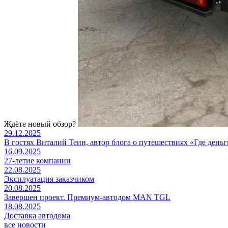
Ждёте новый обзор?
29.12.2025
В гостях Виталий Теин, автор блога о путешествиях «Где день
16.09.2025
27-летие компании
22.08.2025
Эксплуатация заказчиком
20.08.2025
Завершен проект. Премиум-автодом MAN TGL
18.08.2025
Доставка автодома
все новости