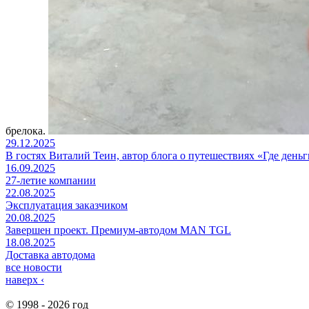
брелока.
29.12.2025
В гостях Виталий Теин, автор блога о путешествиях «Где день
16.09.2025
27-летие компании
22.08.2025
Эксплуатация заказчиком
20.08.2025
Завершен проект. Премиум-автодом MAN TGL
18.08.2025
Доставка автодома
все новости
наверх
‹
© 1998 - 2026 год